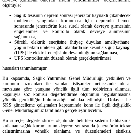
ölçütüyle;
Sağlık tesisinin deprem sonrası jeneratör kaynaklı çıkabilecek
muhtemel yangından korunması için depremin hemen
sonrasında jeneratörün kısa süreli olarak devreye girmesinin
engellenmesi ve kontrollü olarak devreye alınmasının
sağlanması,
Sürekli elektrik enerjisine ihtiyaç duyulan ameliyathane,
yoğun bakım üniteleri gibi alanlarda ise kesintisiz güç kaynağı
(UPS) ile elektrik enerjisinin devamlılığının sağlanması,
UPS kontrollerinin düzenli olarak gerçekleştirilmesi
hususları tanımlanmıştır.
Bu kapsamda, Sağlık Yatırımları Genel Müdürlüğü yetkilileri ve
konunun uzmanları ile yapılan istişareler neticesinde ulusal
mevzuata göre yangına yönelik ilgili tüm tedbirlerin alınması
koşuluyla söz konusu değerlendirme ölçütünün uygulanmasına
yönelik gerekliliğin bulunmadığı mütalaa edilmiştir. Dolayısı ile
SKS güncelleme çalışmaları kapsamında konu ile ilgili değişiklik
Genel Müdürlüğümüz tarafından gerçekleştirilecektir.
Bu süreçte, değerlendirme ölçütünde belirtilen sistemi halihazırda
kullanan sağlık kurumlarının deprem sonrasında jeneratörün tekrar
çalıştırılmasına yönelik planlama ve düzenlemeleri eksiksiz