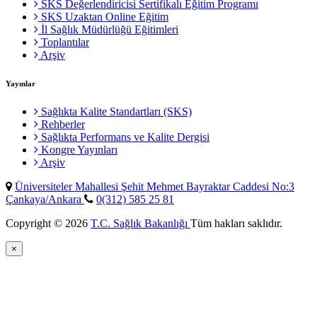
SKS Değerlendiricisi Sertifikalı Eğitim Programı
SKS Uzaktan Online Eğitim
İl Sağlık Müdürlüğü Eğitimleri
Toplantılar
Arşiv
Yayınlar
Sağlıkta Kalite Standartları (SKS)
Rehberler
Sağlıkta Performans ve Kalite Dergisi
Kongre Yayınları
Arşiv
Üniversiteler Mahallesi Şehit Mehmet Bayraktar Caddesi No:3
Çankaya/Ankara
0(312) 585 25 81
Copyright © 2026
T.C. Sağlık Bakanlığı
Tüm hakları saklıdır.
×