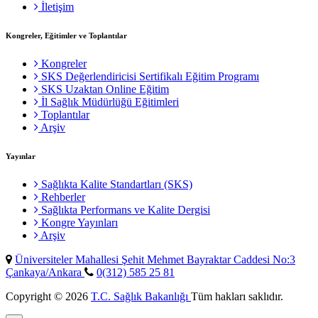
İletişim
Kongreler, Eğitimler ve Toplantılar
Kongreler
SKS Değerlendiricisi Sertifikalı Eğitim Programı
SKS Uzaktan Online Eğitim
İl Sağlık Müdürlüğü Eğitimleri
Toplantılar
Arşiv
Yayınlar
Sağlıkta Kalite Standartları (SKS)
Rehberler
Sağlıkta Performans ve Kalite Dergisi
Kongre Yayınları
Arşiv
Üniversiteler Mahallesi Şehit Mehmet Bayraktar Caddesi No:3
Çankaya/Ankara
0(312) 585 25 81
Copyright © 2026
T.C. Sağlık Bakanlığı
Tüm hakları saklıdır.