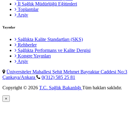
İl Sağlık Müdürlüğü Eğitimleri
Toplantılar
Arşiv
Yayınlar
Sağlıkta Kalite Standartları (SKS)
Rehberler
Sağlıkta Performans ve Kalite Dergisi
Kongre Yayınları
Arşiv
Üniversiteler Mahallesi Şehit Mehmet Bayraktar Caddesi No:3
Çankaya/Ankara
0(312) 585 25 81
Copyright © 2026
T.C. Sağlık Bakanlığı
Tüm hakları saklıdır.
×