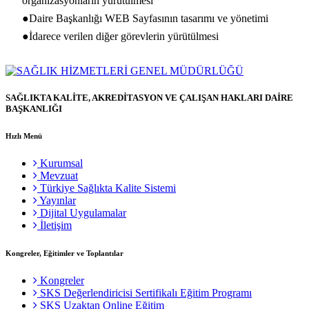
organizasyonların yürütülmesi
●Daire Başkanlığı WEB Sayfasının tasarımı ve yönetimi
●İdarece verilen diğer görevlerin yürütülmesi
SAĞLIKTA KALİTE, AKREDİTASYON VE ÇALIŞAN HAKLARI DAİRE
BAŞKANLIĞI
Hızlı Menü
Kurumsal
Mevzuat
Türkiye Sağlıkta Kalite Sistemi
Yayınlar
Dijital Uygulamalar
İletişim
Kongreler, Eğitimler ve Toplantılar
Kongreler
SKS Değerlendiricisi Sertifikalı Eğitim Programı
SKS Uzaktan Online Eğitim