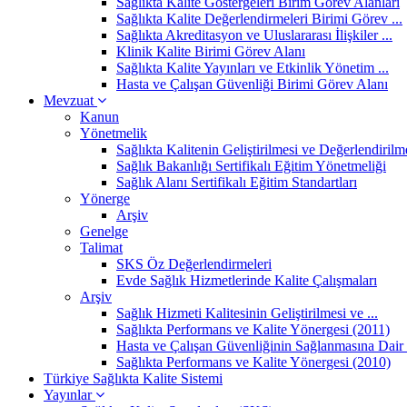
Sağlıkta Kalite Göstergeleri Birim Görev Alanları
Sağlıkta Kalite Değerlendirmeleri Birimi Görev ...
Sağlıkta Akreditasyon ve Uluslararası İlişkiler ...
Klinik Kalite Birimi Görev Alanı
Sağlıkta Kalite Yayınları ve Etkinlik Yönetim ...
Hasta ve Çalışan Güvenliği Birimi Görev Alanı
Mevzuat
Kanun
Yönetmelik
Sağlıkta Kalitenin Geliştirilmesi ve Değerlendirilme
Sağlık Bakanlığı Sertifikalı Eğitim Yönetmeliği
Sağlık Alanı Sertifikalı Eğitim Standartları
Yönerge
Arşiv
Genelge
Talimat
SKS Öz Değerlendirmeleri
Evde Sağlık Hizmetlerinde Kalite Çalışmaları
Arşiv
Sağlık Hizmeti Kalitesinin Geliştirilmesi ve ...
Sağlıkta Performans ve Kalite Yönergesi (2011)
Hasta ve Çalışan Güvenliğinin Sağlanmasına Dair .
Sağlıkta Performans ve Kalite Yönergesi (2010)
Türkiye Sağlıkta Kalite Sistemi
Yayınlar