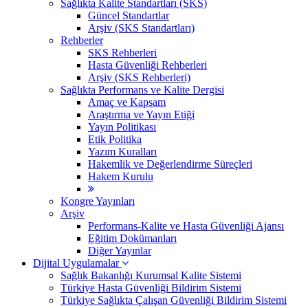
Sağlıkta Kalite Standartları (SKS)
Güncel Standartlar
Arşiv (SKS Standartları)
Rehberler
SKS Rehberleri
Hasta Güvenliği Rehberleri
Arşiv (SKS Rehberleri)
Sağlıkta Performans ve Kalite Dergisi
Amaç ve Kapsam
Araştırma ve Yayın Etiği
Yayın Politikası
Etik Politika
Yazım Kuralları
Hakemlik ve Değerlendirme Süreçleri
Hakem Kurulu
Kongre Yayınları
Arşiv
Performans-Kalite ve Hasta Güvenliği Ajansı
Eğitim Dokümanları
Diğer Yayınlar
Dijital Uygulamalar
Sağlık Bakanlığı Kurumsal Kalite Sistemi
​Türkiye Hasta Güvenliği Bildirim Sistemi
Türkiye Sağlıkta Çalışan Güvenliği Bildirim Sistemi