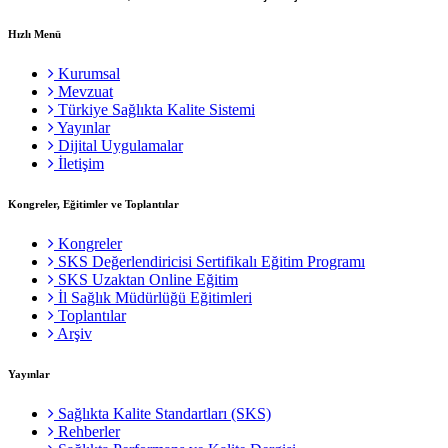
Hızlı Menü
Kurumsal
Mevzuat
Türkiye Sağlıkta Kalite Sistemi
Yayınlar
Dijital Uygulamalar
İletişim
Kongreler, Eğitimler ve Toplantılar
Kongreler
SKS Değerlendiricisi Sertifikalı Eğitim Programı
SKS Uzaktan Online Eğitim
İl Sağlık Müdürlüğü Eğitimleri
Toplantılar
Arşiv
Yayınlar
Sağlıkta Kalite Standartları (SKS)
Rehberler